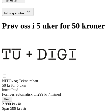
Tjenester
Info og kontakt
Prøv oss i 5 uker for 50 kroner
NITO- og Tekna rabatt
50 kr for 5 uker
Introtilbud
Fornyes automatisk til
299 kr / måned
Velg
2 990 kr / år
Spar
598
kr /
år