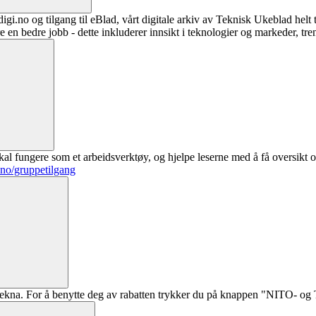
digi.no og tilgang til eBlad, vårt digitale arkiv av Teknisk Ukeblad helt
re en bedre jobb - dette inkluderer innsikt i teknologier og markeder, tre
al fungere som et arbeidsverktøy, og hjelpe leserne med å få oversikt o
.no/gruppetilgang
ekna. For å benytte deg av rabatten trykker du på knappen "NITO- og Te