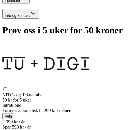
Tjenester
Info og kontakt
Prøv oss i 5 uker for 50 kroner
NITO- og Tekna rabatt
50 kr for 5 uker
Introtilbud
Fornyes automatisk til
299 kr / måned
Velg
2 990 kr / år
Spar
598
kr /
år