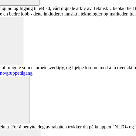
digi.no og tilgang til eBlad, vårt digitale arkiv av Teknisk Ukeblad helt
re en bedre jobb - dette inkluderer innsikt i teknologier og markeder, tre
al fungere som et arbeidsverktøy, og hjelpe leserne med å få oversikt o
.no/gruppetilgang
ekna. For å benytte deg av rabatten trykker du på knappen "NITO- og Te