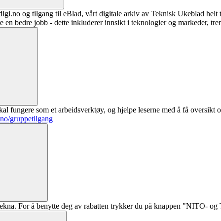
digi.no og tilgang til eBlad, vårt digitale arkiv av Teknisk Ukeblad helt
re en bedre jobb - dette inkluderer innsikt i teknologier og markeder, tre
al fungere som et arbeidsverktøy, og hjelpe leserne med å få oversikt o
.no/gruppetilgang
ekna. For å benytte deg av rabatten trykker du på knappen "NITO- og Te