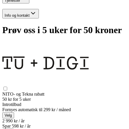
Tjenester
Info og kontakt
Prøv oss i 5 uker for 50 kroner
NITO- og Tekna rabatt
50 kr for 5 uker
Introtilbud
Fornyes automatisk til
299 kr / måned
Velg
2 990 kr / år
Spar
598
kr /
år