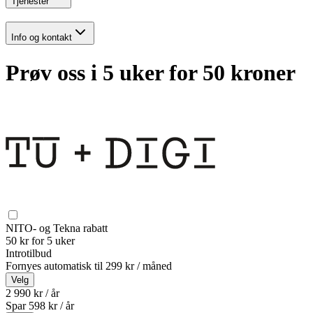
Tjenester
Info og kontakt
Prøv oss i 5 uker for 50 kroner
NITO- og Tekna rabatt
50 kr for 5 uker
Introtilbud
Fornyes automatisk til
299 kr / måned
Velg
2 990 kr / år
Spar
598
kr /
år