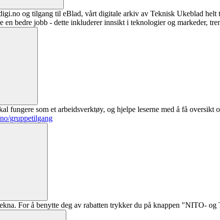
digi.no og tilgang til eBlad, vårt digitale arkiv av Teknisk Ukeblad helt
re en bedre jobb - dette inkluderer innsikt i teknologier og markeder, tre
al fungere som et arbeidsverktøy, og hjelpe leserne med å få oversikt o
.no/gruppetilgang
ekna. For å benytte deg av rabatten trykker du på knappen "NITO- og Te