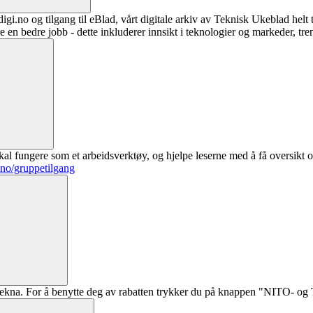
digi.no og tilgang til eBlad, vårt digitale arkiv av Teknisk Ukeblad helt
re en bedre jobb - dette inkluderer innsikt i teknologier og markeder, tre
al fungere som et arbeidsverktøy, og hjelpe leserne med å få oversikt o
.no/gruppetilgang
ekna. For å benytte deg av rabatten trykker du på knappen "NITO- og Te