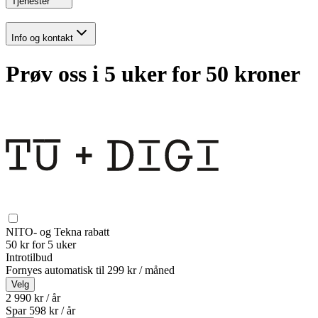
Tjenester
Info og kontakt
Prøv oss i 5 uker for 50 kroner
NITO- og Tekna rabatt
50 kr for 5 uker
Introtilbud
Fornyes automatisk til
299 kr / måned
Velg
2 990 kr / år
Spar
598
kr /
år