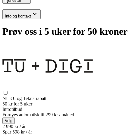
Tjenester
Info og kontakt
Prøv oss i 5 uker for 50 kroner
NITO- og Tekna rabatt
50 kr for 5 uker
Introtilbud
Fornyes automatisk til
299 kr / måned
Velg
2 990 kr / år
Spar
598
kr /
år