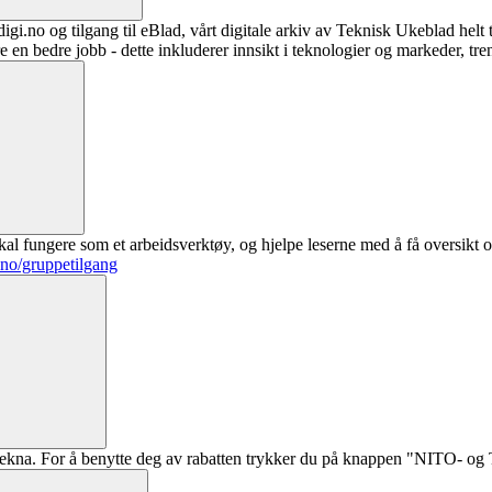
digi.no og tilgang til eBlad, vårt digitale arkiv av Teknisk Ukeblad helt
re en bedre jobb - dette inkluderer innsikt i teknologier og markeder, tre
al fungere som et arbeidsverktøy, og hjelpe leserne med å få oversikt o
.no/gruppetilgang
ekna. For å benytte deg av rabatten trykker du på knappen "NITO- og Te