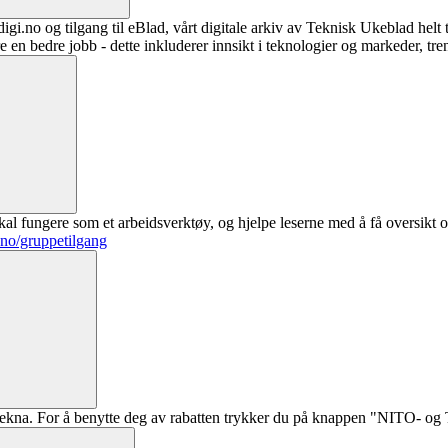
digi.no og tilgang til eBlad, vårt digitale arkiv av Teknisk Ukeblad helt
re en bedre jobb - dette inkluderer innsikt i teknologier og markeder, tre
al fungere som et arbeidsverktøy, og hjelpe leserne med å få oversikt o
.no/gruppetilgang
ekna. For å benytte deg av rabatten trykker du på knappen "NITO- og Te