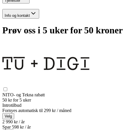
Tjenester
Info og kontakt
Prøv oss i 5 uker for 50 kroner
NITO- og Tekna rabatt
50 kr for 5 uker
Introtilbud
Fornyes automatisk til
299 kr / måned
Velg
2 990 kr / år
Spar
598
kr /
år