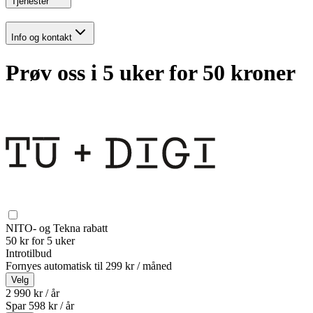
Tjenester
Info og kontakt
Prøv oss i 5 uker for 50 kroner
NITO- og Tekna rabatt
50 kr for 5 uker
Introtilbud
Fornyes automatisk til
299 kr / måned
Velg
2 990 kr / år
Spar
598
kr /
år