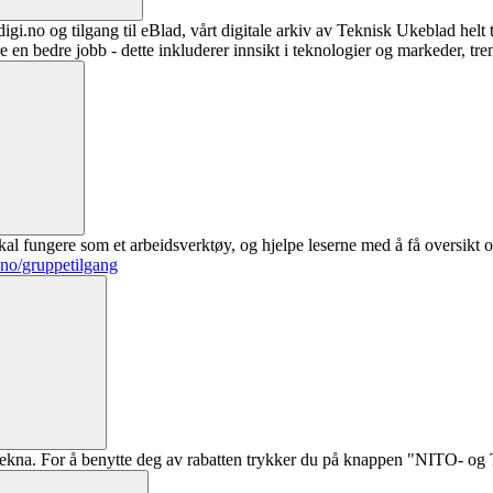
digi.no og tilgang til eBlad, vårt digitale arkiv av Teknisk Ukeblad helt
re en bedre jobb - dette inkluderer innsikt i teknologier og markeder, tre
al fungere som et arbeidsverktøy, og hjelpe leserne med å få oversikt o
.no/gruppetilgang
ekna. For å benytte deg av rabatten trykker du på knappen "NITO- og Te