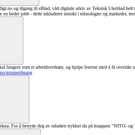
digi.no og tilgang til eBlad, vårt digitale arkiv av Teknisk Ukeblad helt
re en bedre jobb - dette inkluderer innsikt i teknologier og markeder, tre
al fungere som et arbeidsverktøy, og hjelpe leserne med å få oversikt o
.no/gruppetilgang
ekna. For å benytte deg av rabatten trykker du på knappen "NITO- og Te