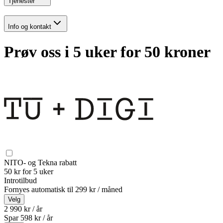
Tjenester
Info og kontakt
Prøv oss i 5 uker for 50 kroner
NITO- og Tekna rabatt
50 kr for 5 uker
Introtilbud
Fornyes automatisk til
299 kr / måned
Velg
2 990 kr / år
Spar
598
kr /
år