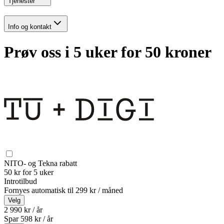
Tjenester
Info og kontakt
Prøv oss i 5 uker for 50 kroner
NITO- og Tekna rabatt
50 kr for 5 uker
Introtilbud
Fornyes automatisk til
299 kr / måned
Velg
2 990 kr / år
Spar
598
kr /
år