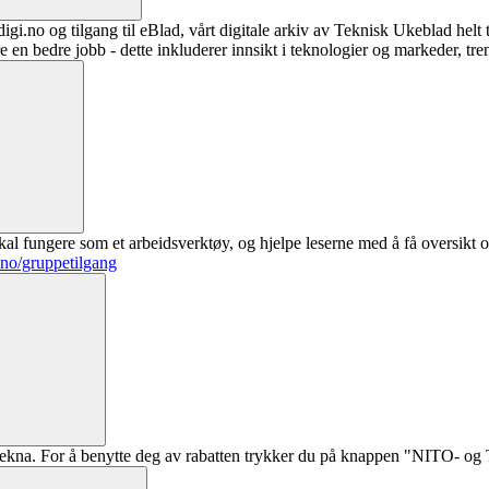
digi.no og tilgang til eBlad, vårt digitale arkiv av Teknisk Ukeblad helt
re en bedre jobb - dette inkluderer innsikt i teknologier og markeder, tre
al fungere som et arbeidsverktøy, og hjelpe leserne med å få oversikt o
.no/gruppetilgang
ekna. For å benytte deg av rabatten trykker du på knappen "NITO- og Te