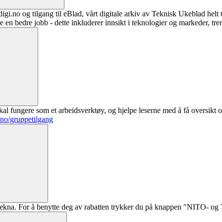
digi.no og tilgang til eBlad, vårt digitale arkiv av Teknisk Ukeblad helt
re en bedre jobb - dette inkluderer innsikt i teknologier og markeder, tre
al fungere som et arbeidsverktøy, og hjelpe leserne med å få oversikt o
.no/gruppetilgang
ekna. For å benytte deg av rabatten trykker du på knappen "NITO- og Te