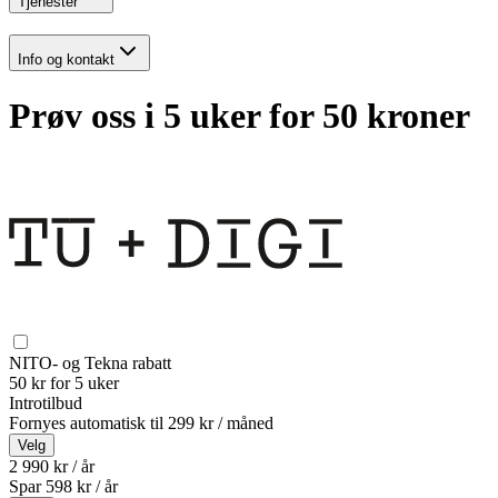
Tjenester
Info og kontakt
Prøv oss i 5 uker for 50 kroner
NITO- og Tekna rabatt
50 kr for 5 uker
Introtilbud
Fornyes automatisk til
299 kr / måned
Velg
2 990 kr / år
Spar
598
kr /
år