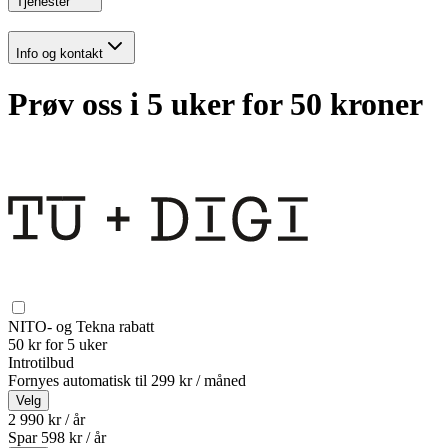
Tjenester
Info og kontakt
Prøv oss i 5 uker for 50 kroner
NITO- og Tekna rabatt
50 kr for 5 uker
Introtilbud
Fornyes automatisk til
299 kr / måned
Velg
2 990 kr / år
Spar
598
kr /
år