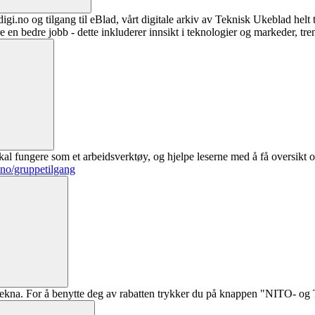
digi.no og tilgang til eBlad, vårt digitale arkiv av Teknisk Ukeblad helt
re en bedre jobb - dette inkluderer innsikt i teknologier og markeder, tre
al fungere som et arbeidsverktøy, og hjelpe leserne med å få oversikt o
.no/gruppetilgang
ekna. For å benytte deg av rabatten trykker du på knappen "NITO- og Te