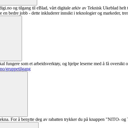
digi.no og tilgang til eBlad, vårt digitale arkiv av Teknisk Ukeblad helt
re en bedre jobb - dette inkluderer innsikt i teknologier og markeder, tre
al fungere som et arbeidsverktøy, og hjelpe leserne med å få oversikt o
.no/gruppetilgang
ekna. For å benytte deg av rabatten trykker du på knappen "NITO- og Te