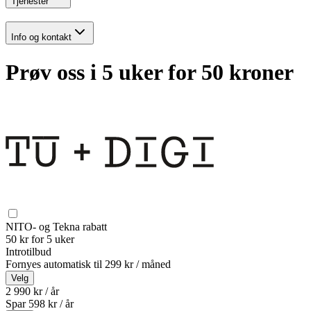
Tjenester
Info og kontakt
Prøv oss i 5 uker for 50 kroner
NITO- og Tekna rabatt
50 kr for 5 uker
Introtilbud
Fornyes automatisk til
299 kr / måned
Velg
2 990 kr / år
Spar
598
kr /
år