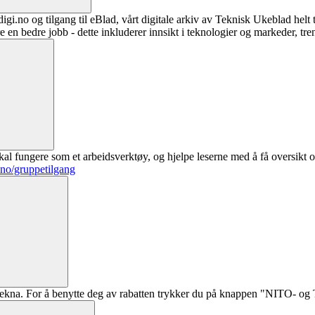
digi.no og tilgang til eBlad, vårt digitale arkiv av Teknisk Ukeblad helt
re en bedre jobb - dette inkluderer innsikt i teknologier og markeder, tre
al fungere som et arbeidsverktøy, og hjelpe leserne med å få oversikt o
.no/gruppetilgang
ekna. For å benytte deg av rabatten trykker du på knappen "NITO- og Te