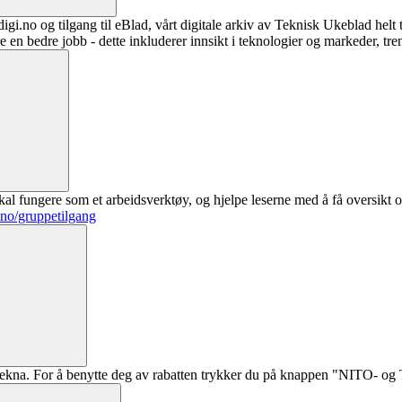
digi.no og tilgang til eBlad, vårt digitale arkiv av Teknisk Ukeblad helt
re en bedre jobb - dette inkluderer innsikt i teknologier og markeder, tre
al fungere som et arbeidsverktøy, og hjelpe leserne med å få oversikt o
.no/gruppetilgang
ekna. For å benytte deg av rabatten trykker du på knappen "NITO- og Te