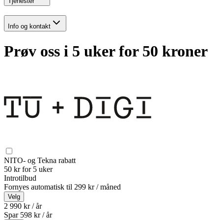
Tjenester
Info og kontakt
Prøv oss i 5 uker for 50 kroner
NITO- og Tekna rabatt
50 kr for 5 uker
Introtilbud
Fornyes automatisk til
299 kr / måned
Velg
2 990 kr / år
Spar
598
kr /
år