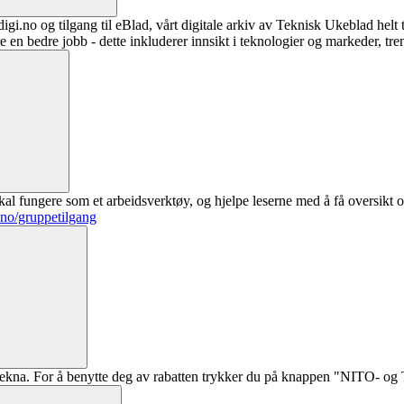
digi.no og tilgang til eBlad, vårt digitale arkiv av Teknisk Ukeblad helt
re en bedre jobb - dette inkluderer innsikt i teknologier og markeder, tre
al fungere som et arbeidsverktøy, og hjelpe leserne med å få oversikt o
.no/gruppetilgang
ekna. For å benytte deg av rabatten trykker du på knappen "NITO- og Te