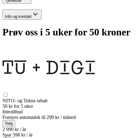
Tjenester
Info og kontakt
Prøv oss i 5 uker for 50 kroner
NITO- og Tekna rabatt
50 kr for 5 uker
Introtilbud
Fornyes automatisk til
299 kr / måned
Velg
2 990 kr / år
Spar
598
kr /
år