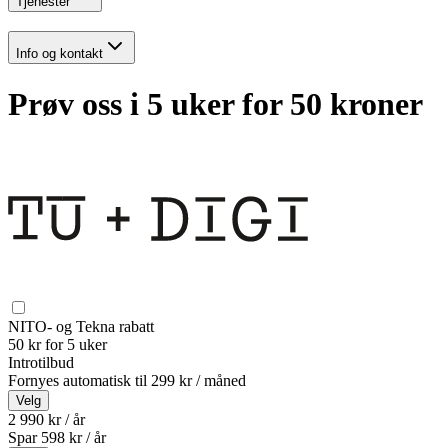
Tjenester
Info og kontakt
Prøv oss i 5 uker for 50 kroner
NITO- og Tekna rabatt
50 kr for 5 uker
Introtilbud
Fornyes automatisk til
299 kr / måned
Velg
2 990 kr / år
Spar
598
kr /
år