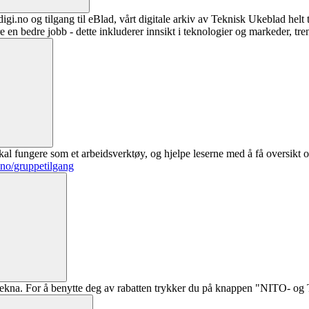
digi.no og tilgang til eBlad, vårt digitale arkiv av Teknisk Ukeblad helt
re en bedre jobb - dette inkluderer innsikt i teknologier og markeder, tre
al fungere som et arbeidsverktøy, og hjelpe leserne med å få oversikt o
.no/gruppetilgang
ekna. For å benytte deg av rabatten trykker du på knappen "NITO- og Te