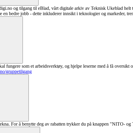
digi.no og tilgang til eBlad, vårt digitale arkiv av Teknisk Ukeblad helt
re en bedre jobb - dette inkluderer innsikt i teknologier og markeder, tre
al fungere som et arbeidsverktøy, og hjelpe leserne med å få oversikt o
.no/gruppetilgang
ekna. For å benytte deg av rabatten trykker du på knappen "NITO- og Te