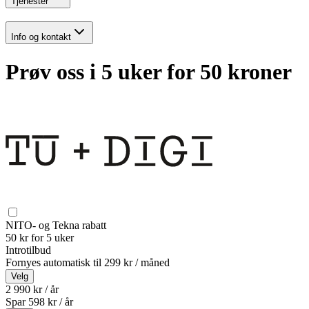
Tjenester
Info og kontakt
Prøv oss i 5 uker for 50 kroner
NITO- og Tekna rabatt
50 kr for 5 uker
Introtilbud
Fornyes automatisk til
299 kr / måned
Velg
2 990 kr / år
Spar
598
kr /
år