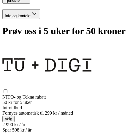
Tjenester
Info og kontakt
Prøv oss i 5 uker for 50 kroner
NITO- og Tekna rabatt
50 kr for 5 uker
Introtilbud
Fornyes automatisk til
299 kr / måned
Velg
2 990 kr / år
Spar
598
kr /
år