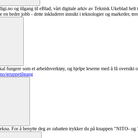
digi.no og tilgang til eBlad, vårt digitale arkiv av Teknisk Ukeblad helt
re en bedre jobb - dette inkluderer innsikt i teknologier og markeder, tre
al fungere som et arbeidsverktøy, og hjelpe leserne med å få oversikt o
.no/gruppetilgang
ekna. For å benytte deg av rabatten trykker du på knappen "NITO- og Te