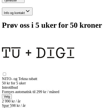
Tjenester
Info og kontakt
Prøv oss i 5 uker for 50 kroner
NITO- og Tekna rabatt
50 kr for 5 uker
Introtilbud
Fornyes automatisk til
299 kr / måned
Velg
2 990 kr / år
Spar
598
kr /
år