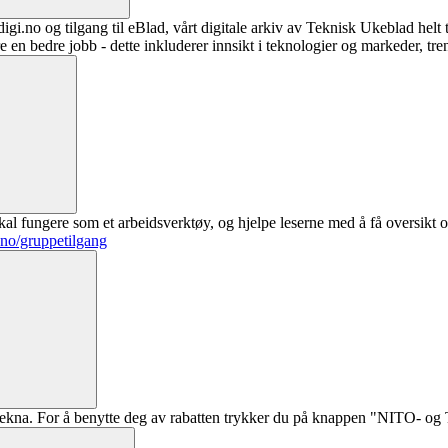
digi.no og tilgang til eBlad, vårt digitale arkiv av Teknisk Ukeblad helt
re en bedre jobb - dette inkluderer innsikt i teknologier og markeder, tre
al fungere som et arbeidsverktøy, og hjelpe leserne med å få oversikt o
.no/gruppetilgang
ekna. For å benytte deg av rabatten trykker du på knappen "NITO- og Te