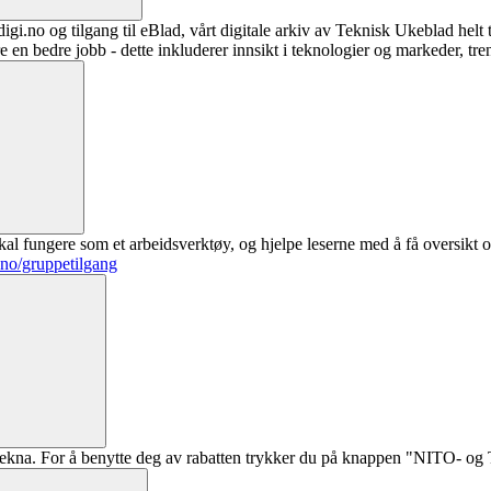
digi.no og tilgang til eBlad, vårt digitale arkiv av Teknisk Ukeblad helt
re en bedre jobb - dette inkluderer innsikt i teknologier og markeder, tre
al fungere som et arbeidsverktøy, og hjelpe leserne med å få oversikt o
.no/gruppetilgang
ekna. For å benytte deg av rabatten trykker du på knappen "NITO- og Te