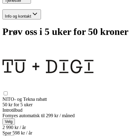
Tjenester
Info og kontakt
Prøv oss i 5 uker for 50 kroner
NITO- og Tekna rabatt
50 kr for 5 uker
Introtilbud
Fornyes automatisk til
299 kr / måned
Velg
2 990 kr / år
Spar
598
kr /
år