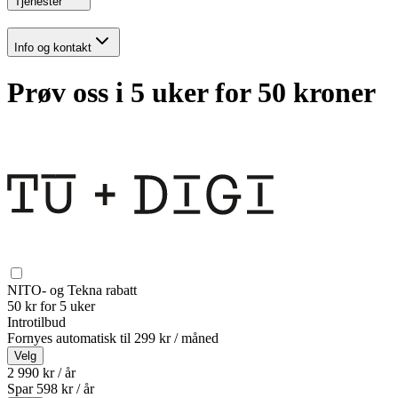
Tjenester
Info og kontakt
Prøv oss i 5 uker for 50 kroner
NITO- og Tekna rabatt
50 kr for 5 uker
Introtilbud
Fornyes automatisk til
299 kr / måned
Velg
2 990 kr / år
Spar
598
kr /
år