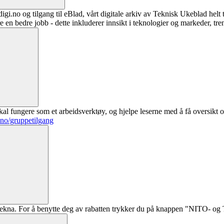
digi.no og tilgang til eBlad, vårt digitale arkiv av Teknisk Ukeblad helt
re en bedre jobb - dette inkluderer innsikt i teknologier og markeder, tre
al fungere som et arbeidsverktøy, og hjelpe leserne med å få oversikt o
.no/gruppetilgang
ekna. For å benytte deg av rabatten trykker du på knappen "NITO- og Te