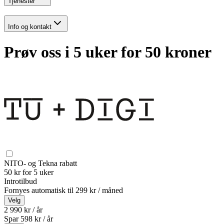
Tjenester
Info og kontakt
Prøv oss i 5 uker for 50 kroner
NITO- og Tekna rabatt
50 kr for 5 uker
Introtilbud
Fornyes automatisk til
299 kr / måned
Velg
2 990 kr / år
Spar
598
kr /
år