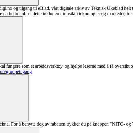
digi.no og tilgang til eBlad, vårt digitale arkiv av Teknisk Ukeblad helt
re en bedre jobb - dette inkluderer innsikt i teknologier og markeder, tre
al fungere som et arbeidsverktøy, og hjelpe leserne med å få oversikt o
.no/gruppetilgang
ekna. For å benytte deg av rabatten trykker du på knappen "NITO- og Te