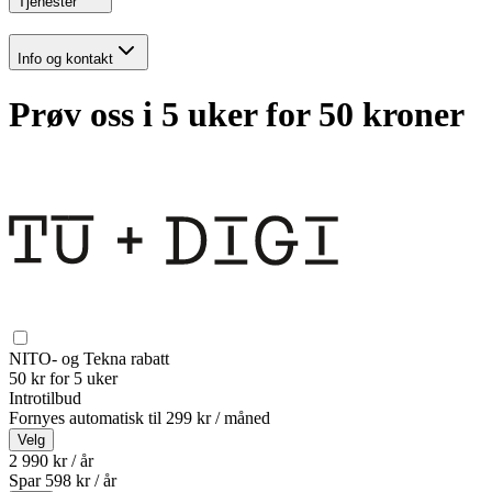
Tjenester
Info og kontakt
Prøv oss i 5 uker for 50 kroner
NITO- og Tekna rabatt
50 kr for 5 uker
Introtilbud
Fornyes automatisk til
299 kr / måned
Velg
2 990 kr / år
Spar
598
kr /
år