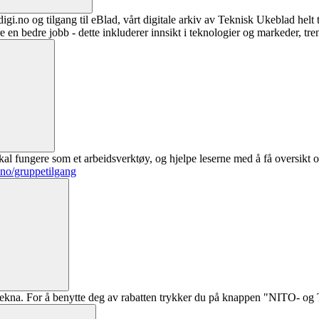
digi.no og tilgang til eBlad, vårt digitale arkiv av Teknisk Ukeblad helt
re en bedre jobb - dette inkluderer innsikt i teknologier og markeder, tre
al fungere som et arbeidsverktøy, og hjelpe leserne med å få oversikt o
.no/gruppetilgang
ekna. For å benytte deg av rabatten trykker du på knappen "NITO- og Te