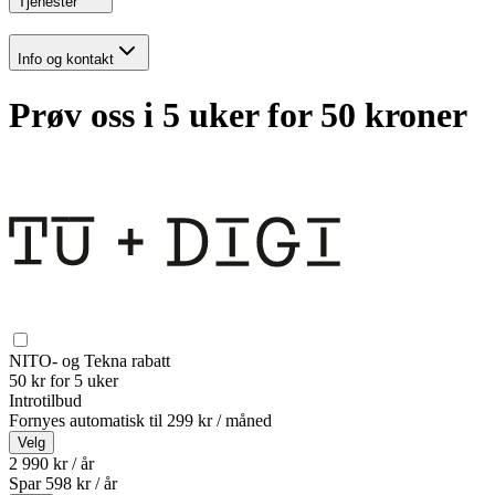
Tjenester
Info og kontakt
Prøv oss i 5 uker for 50 kroner
NITO- og Tekna rabatt
50 kr for 5 uker
Introtilbud
Fornyes automatisk til
299 kr / måned
Velg
2 990 kr / år
Spar
598
kr /
år