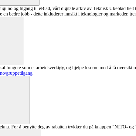
digi.no og tilgang til eBlad, vårt digitale arkiv av Teknisk Ukeblad helt
re en bedre jobb - dette inkluderer innsikt i teknologier og markeder, tre
al fungere som et arbeidsverktøy, og hjelpe leserne med å få oversikt o
.no/gruppetilgang
ekna. For å benytte deg av rabatten trykker du på knappen "NITO- og Te