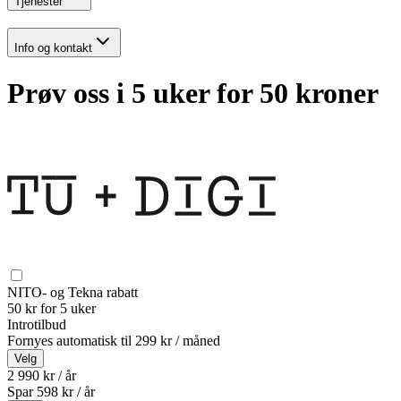
Tjenester
Info og kontakt
Prøv oss i 5 uker for 50 kroner
NITO- og Tekna rabatt
50 kr for 5 uker
Introtilbud
Fornyes automatisk til
299 kr / måned
Velg
2 990 kr / år
Spar
598
kr /
år