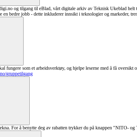
digi.no og tilgang til eBlad, vårt digitale arkiv av Teknisk Ukeblad helt
re en bedre jobb - dette inkluderer innsikt i teknologier og markeder, tre
al fungere som et arbeidsverktøy, og hjelpe leserne med å få oversikt o
.no/gruppetilgang
ekna. For å benytte deg av rabatten trykker du på knappen "NITO- og Te