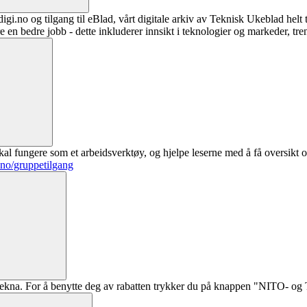
digi.no og tilgang til eBlad, vårt digitale arkiv av Teknisk Ukeblad helt
re en bedre jobb - dette inkluderer innsikt i teknologier og markeder, tre
al fungere som et arbeidsverktøy, og hjelpe leserne med å få oversikt o
.no/gruppetilgang
ekna. For å benytte deg av rabatten trykker du på knappen "NITO- og Te