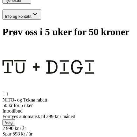
Tjenester
Info og kontakt
Prøv oss i 5 uker for 50 kroner
NITO- og Tekna rabatt
50 kr for 5 uker
Introtilbud
Fornyes automatisk til
299 kr / måned
Velg
2 990 kr / år
Spar
598
kr /
år