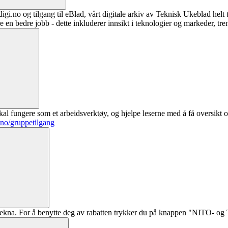
digi.no og tilgang til eBlad, vårt digitale arkiv av Teknisk Ukeblad helt
re en bedre jobb - dette inkluderer innsikt i teknologier og markeder, tre
al fungere som et arbeidsverktøy, og hjelpe leserne med å få oversikt o
.no/gruppetilgang
ekna. For å benytte deg av rabatten trykker du på knappen "NITO- og Te