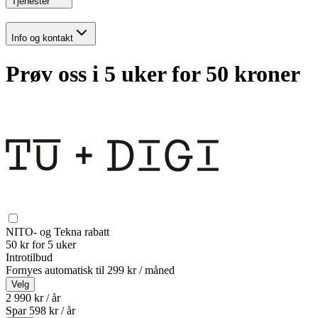
Tjenester
Info og kontakt
Prøv oss i 5 uker for 50 kroner
NITO- og Tekna rabatt
50 kr for 5 uker
Introtilbud
Fornyes automatisk til
299 kr / måned
Velg
2 990 kr / år
Spar
598
kr /
år