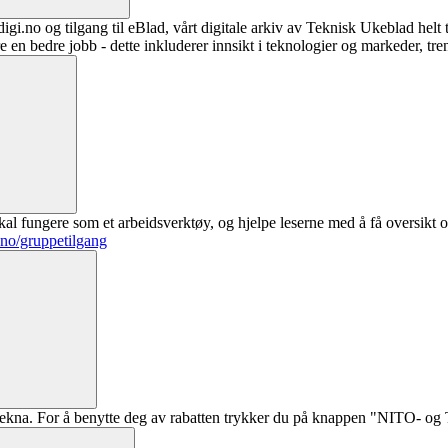
digi.no og tilgang til eBlad, vårt digitale arkiv av Teknisk Ukeblad helt
re en bedre jobb - dette inkluderer innsikt i teknologier og markeder, tre
al fungere som et arbeidsverktøy, og hjelpe leserne med å få oversikt o
.no/gruppetilgang
ekna. For å benytte deg av rabatten trykker du på knappen "NITO- og Te