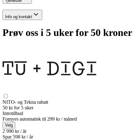
Tjenester
Info og kontakt
Prøv oss i 5 uker for 50 kroner
NITO- og Tekna rabatt
50 kr for 5 uker
Introtilbud
Fornyes automatisk til
299 kr / måned
Velg
2 990 kr / år
Spar
598
kr /
år