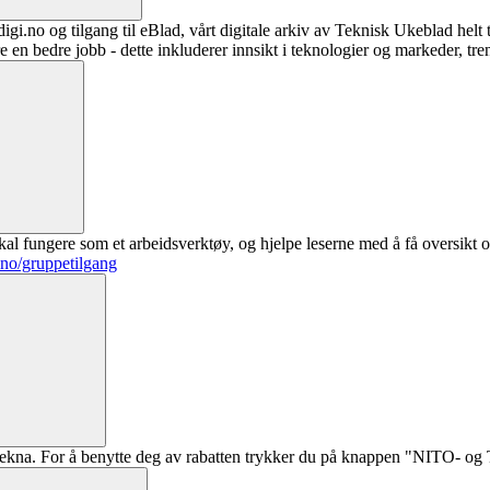
digi.no og tilgang til eBlad, vårt digitale arkiv av Teknisk Ukeblad helt
re en bedre jobb - dette inkluderer innsikt i teknologier og markeder, tre
al fungere som et arbeidsverktøy, og hjelpe leserne med å få oversikt o
.no/gruppetilgang
ekna. For å benytte deg av rabatten trykker du på knappen "NITO- og Te