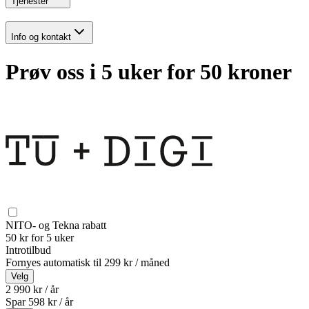
Tjenester
Info og kontakt
Prøv oss i 5 uker for 50 kroner
NITO- og Tekna rabatt
50 kr for 5 uker
Introtilbud
Fornyes automatisk til
299 kr / måned
Velg
2 990 kr / år
Spar
598
kr /
år