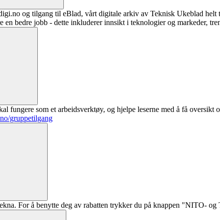
digi.no og tilgang til eBlad, vårt digitale arkiv av Teknisk Ukeblad helt
re en bedre jobb - dette inkluderer innsikt i teknologier og markeder, tre
al fungere som et arbeidsverktøy, og hjelpe leserne med å få oversikt o
.no/gruppetilgang
ekna. For å benytte deg av rabatten trykker du på knappen "NITO- og Te