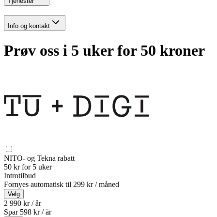
Tjenester
Info og kontakt
Prøv oss i 5 uker for 50 kroner
NITO- og Tekna rabatt
50 kr for 5 uker
Introtilbud
Fornyes automatisk til
299 kr / måned
Velg
2 990 kr / år
Spar
598
kr /
år