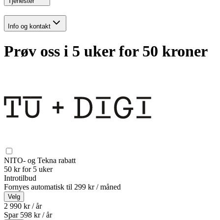
Tjenester
Info og kontakt
Prøv oss i 5 uker for 50 kroner
NITO- og Tekna rabatt
50 kr for 5 uker
Introtilbud
Fornyes automatisk til
299 kr / måned
Velg
2 990 kr / år
Spar
598
kr /
år