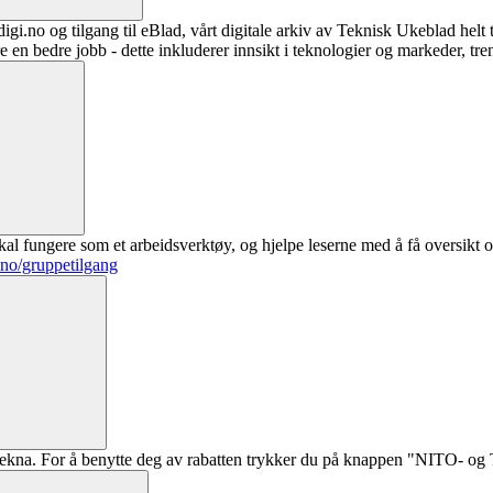
digi.no og tilgang til eBlad, vårt digitale arkiv av Teknisk Ukeblad helt
re en bedre jobb - dette inkluderer innsikt i teknologier og markeder, tre
al fungere som et arbeidsverktøy, og hjelpe leserne med å få oversikt o
.no/gruppetilgang
ekna. For å benytte deg av rabatten trykker du på knappen "NITO- og Te