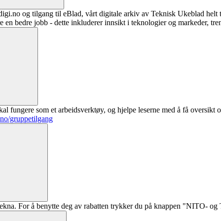
digi.no og tilgang til eBlad, vårt digitale arkiv av Teknisk Ukeblad helt
re en bedre jobb - dette inkluderer innsikt i teknologier og markeder, tre
al fungere som et arbeidsverktøy, og hjelpe leserne med å få oversikt o
.no/gruppetilgang
ekna. For å benytte deg av rabatten trykker du på knappen "NITO- og Te