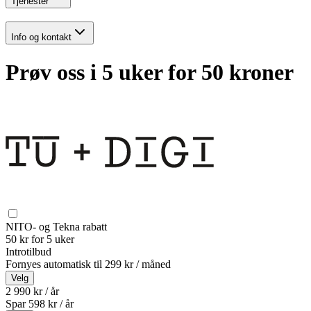
Tjenester
Info og kontakt
Prøv oss i 5 uker for 50 kroner
NITO- og Tekna rabatt
50 kr for 5 uker
Introtilbud
Fornyes automatisk til
299 kr / måned
Velg
2 990 kr / år
Spar
598
kr /
år