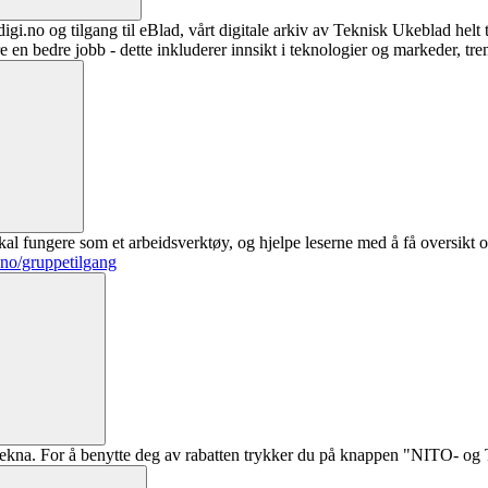
digi.no og tilgang til eBlad, vårt digitale arkiv av Teknisk Ukeblad helt
re en bedre jobb - dette inkluderer innsikt i teknologier og markeder, tre
al fungere som et arbeidsverktøy, og hjelpe leserne med å få oversikt o
.no/gruppetilgang
ekna. For å benytte deg av rabatten trykker du på knappen "NITO- og Te