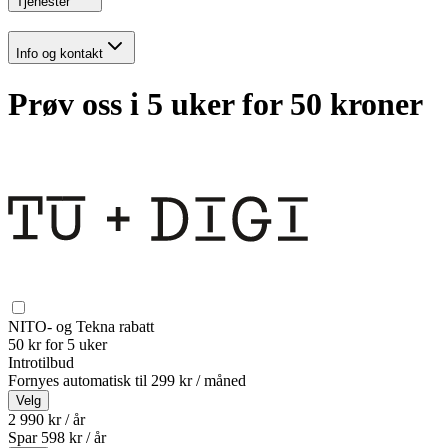
Tjenester
Info og kontakt
Prøv oss i 5 uker for 50 kroner
NITO- og Tekna rabatt
50 kr for 5 uker
Introtilbud
Fornyes automatisk til
299 kr / måned
Velg
2 990 kr / år
Spar
598
kr /
år