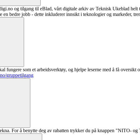
digi.no og tilgang til eBlad, vårt digitale arkiv av Teknisk Ukeblad helt
re en bedre jobb - dette inkluderer innsikt i teknologier og markeder, tre
al fungere som et arbeidsverktøy, og hjelpe leserne med å få oversikt o
.no/gruppetilgang
ekna. For å benytte deg av rabatten trykker du på knappen "NITO- og Te