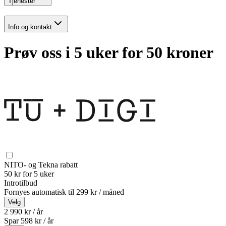
Tjenester
Info og kontakt
Prøv oss i 5 uker for 50 kroner
NITO- og Tekna rabatt
50 kr for 5 uker
Introtilbud
Fornyes automatisk til
299 kr / måned
Velg
2 990 kr / år
Spar
598
kr /
år