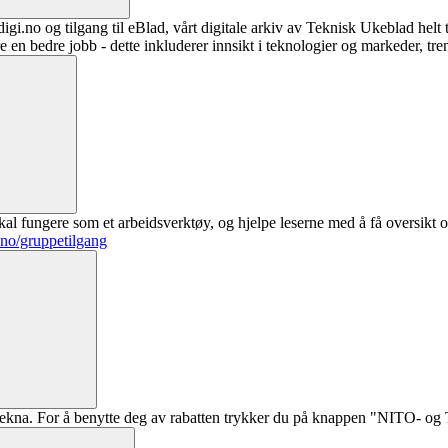
digi.no og tilgang til eBlad, vårt digitale arkiv av Teknisk Ukeblad helt
re en bedre jobb - dette inkluderer innsikt i teknologier og markeder, tre
al fungere som et arbeidsverktøy, og hjelpe leserne med å få oversikt o
.no/gruppetilgang
ekna. For å benytte deg av rabatten trykker du på knappen "NITO- og Te