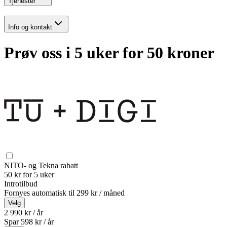
Tjenester
Info og kontakt
Prøv oss i 5 uker for 50 kroner
NITO- og Tekna rabatt
50 kr for 5 uker
Introtilbud
Fornyes automatisk til
299 kr / måned
Velg
2 990 kr / år
Spar
598
kr /
år