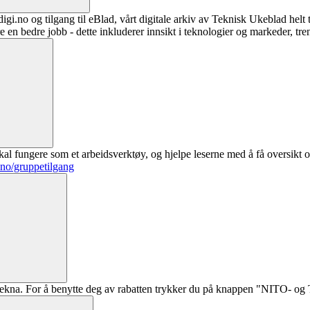
digi.no og tilgang til eBlad, vårt digitale arkiv av Teknisk Ukeblad helt
re en bedre jobb - dette inkluderer innsikt i teknologier og markeder, tre
al fungere som et arbeidsverktøy, og hjelpe leserne med å få oversikt o
.no/gruppetilgang
ekna. For å benytte deg av rabatten trykker du på knappen "NITO- og Te