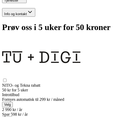
Tjenester
Info og kontakt
Prøv oss i 5 uker for 50 kroner
NITO- og Tekna rabatt
50 kr for 5 uker
Introtilbud
Fornyes automatisk til
299 kr / måned
Velg
2 990 kr / år
Spar
598
kr /
år