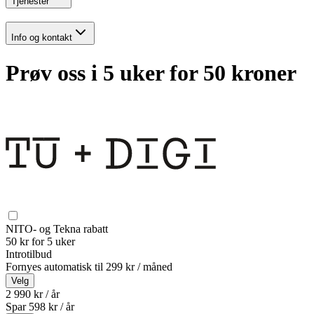
Tjenester
Info og kontakt
Prøv oss i 5 uker for 50 kroner
NITO- og Tekna rabatt
50 kr for 5 uker
Introtilbud
Fornyes automatisk til
299 kr / måned
Velg
2 990 kr / år
Spar
598
kr /
år