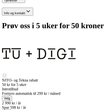
Tjenester
Info og kontakt
Prøv oss i 5 uker for 50 kroner
NITO- og Tekna rabatt
50 kr for 5 uker
Introtilbud
Fornyes automatisk til
299 kr / måned
Velg
2 990 kr / år
Spar
598
kr /
år