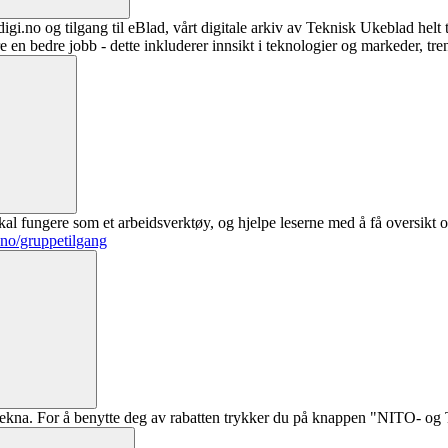
digi.no og tilgang til eBlad, vårt digitale arkiv av Teknisk Ukeblad helt
re en bedre jobb - dette inkluderer innsikt i teknologier og markeder, tre
al fungere som et arbeidsverktøy, og hjelpe leserne med å få oversikt o
.no/gruppetilgang
ekna. For å benytte deg av rabatten trykker du på knappen "NITO- og Te