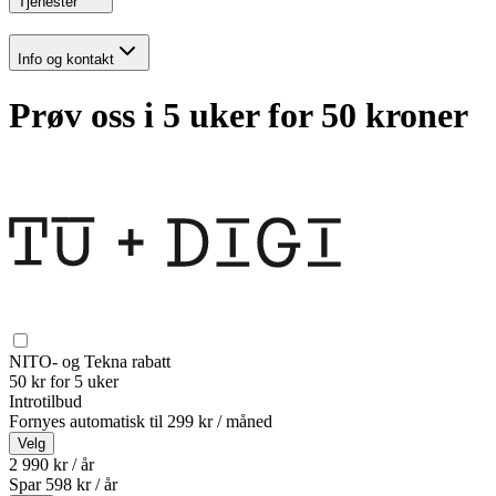
Tjenester
Info og kontakt
Prøv oss i 5 uker for 50 kroner
NITO- og Tekna rabatt
50 kr for 5 uker
Introtilbud
Fornyes automatisk til
299 kr / måned
Velg
2 990 kr / år
Spar
598
kr /
år