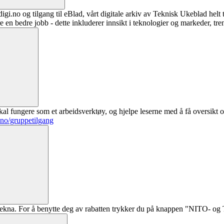
digi.no og tilgang til eBlad, vårt digitale arkiv av Teknisk Ukeblad helt
re en bedre jobb - dette inkluderer innsikt i teknologier og markeder, tre
al fungere som et arbeidsverktøy, og hjelpe leserne med å få oversikt o
.no/gruppetilgang
ekna. For å benytte deg av rabatten trykker du på knappen "NITO- og Te