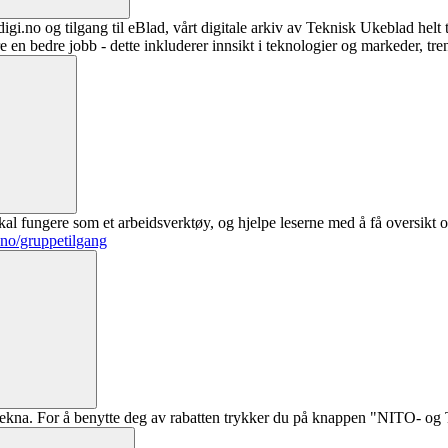
digi.no og tilgang til eBlad, vårt digitale arkiv av Teknisk Ukeblad helt
re en bedre jobb - dette inkluderer innsikt i teknologier og markeder, tre
al fungere som et arbeidsverktøy, og hjelpe leserne med å få oversikt o
.no/gruppetilgang
ekna. For å benytte deg av rabatten trykker du på knappen "NITO- og Te