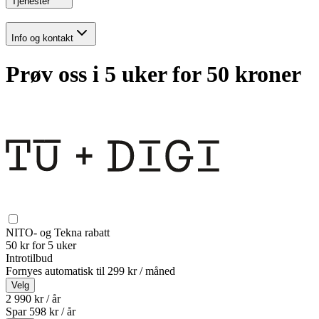
Tjenester
Info og kontakt
Prøv oss i 5 uker for 50 kroner
NITO- og Tekna rabatt
50 kr for 5 uker
Introtilbud
Fornyes automatisk til
299 kr / måned
Velg
2 990 kr / år
Spar
598
kr /
år