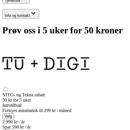
Tjenester
Info og kontakt
Prøv oss i 5 uker for 50 kroner
NITO- og Tekna rabatt
50 kr for 5 uker
Introtilbud
Fornyes automatisk til
299 kr / måned
Velg
2 990 kr / år
Spar
598
kr /
år