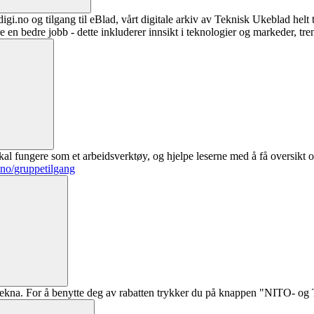
digi.no og tilgang til eBlad, vårt digitale arkiv av Teknisk Ukeblad helt
re en bedre jobb - dette inkluderer innsikt i teknologier og markeder, tre
al fungere som et arbeidsverktøy, og hjelpe leserne med å få oversikt o
.no/gruppetilgang
ekna. For å benytte deg av rabatten trykker du på knappen "NITO- og Te