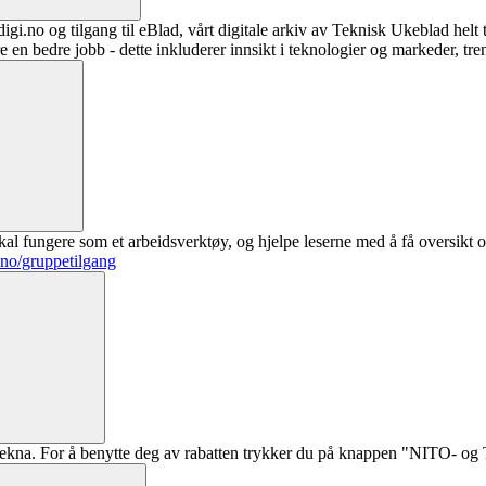
digi.no og tilgang til eBlad, vårt digitale arkiv av Teknisk Ukeblad helt
re en bedre jobb - dette inkluderer innsikt i teknologier og markeder, tre
al fungere som et arbeidsverktøy, og hjelpe leserne med å få oversikt o
.no/gruppetilgang
ekna. For å benytte deg av rabatten trykker du på knappen "NITO- og Te