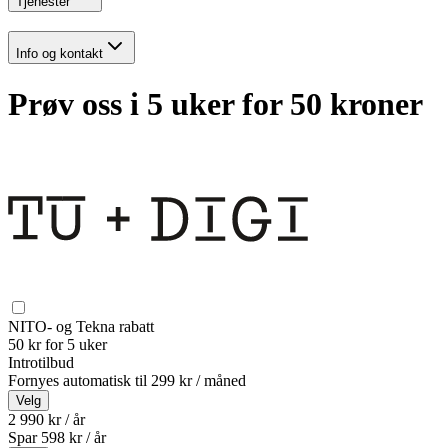
Tjenester
Info og kontakt
Prøv oss i 5 uker for 50 kroner
NITO- og Tekna rabatt
50 kr for 5 uker
Introtilbud
Fornyes automatisk til
299 kr / måned
Velg
2 990 kr / år
Spar
598
kr /
år