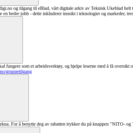
digi.no og tilgang til eBlad, vårt digitale arkiv av Teknisk Ukeblad helt
re en bedre jobb - dette inkluderer innsikt i teknologier og markeder, tre
al fungere som et arbeidsverktøy, og hjelpe leserne med å få oversikt o
.no/gruppetilgang
ekna. For å benytte deg av rabatten trykker du på knappen "NITO- og Te