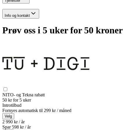
Tjenester
Info og kontakt
Prøv oss i 5 uker for 50 kroner
NITO- og Tekna rabatt
50 kr for 5 uker
Introtilbud
Fornyes automatisk til
299 kr / måned
Velg
2 990 kr / år
Spar
598
kr /
år