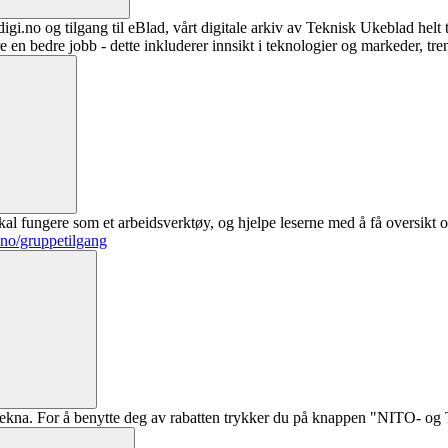
digi.no og tilgang til eBlad, vårt digitale arkiv av Teknisk Ukeblad helt
re en bedre jobb - dette inkluderer innsikt i teknologier og markeder, tre
al fungere som et arbeidsverktøy, og hjelpe leserne med å få oversikt o
.no/gruppetilgang
ekna. For å benytte deg av rabatten trykker du på knappen "NITO- og Te