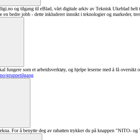
digi.no og tilgang til eBlad, vårt digitale arkiv av Teknisk Ukeblad helt
re en bedre jobb - dette inkluderer innsikt i teknologier og markeder, tre
al fungere som et arbeidsverktøy, og hjelpe leserne med å få oversikt o
.no/gruppetilgang
ekna. For å benytte deg av rabatten trykker du på knappen "NITO- og Te