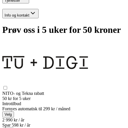
Tjenester
Info og kontakt
Prøv oss i 5 uker for 50 kroner
NITO- og Tekna rabatt
50 kr for 5 uker
Introtilbud
Fornyes automatisk til
299 kr / måned
Velg
2 990 kr / år
Spar
598
kr /
år