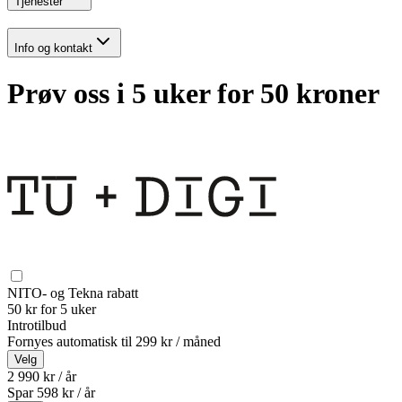
Tjenester
Info og kontakt
Prøv oss i 5 uker for 50 kroner
NITO- og Tekna rabatt
50 kr for 5 uker
Introtilbud
Fornyes automatisk til
299 kr / måned
Velg
2 990 kr / år
Spar
598
kr /
år