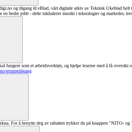
digi.no og tilgang til eBlad, vårt digitale arkiv av Teknisk Ukeblad helt
re en bedre jobb - dette inkluderer innsikt i teknologier og markeder, tre
al fungere som et arbeidsverktøy, og hjelpe leserne med å få oversikt o
.no/gruppetilgang
ekna. For å benytte deg av rabatten trykker du på knappen "NITO- og Te