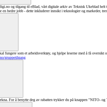
digi.no og tilgang til eBlad, vårt digitale arkiv av Teknisk Ukeblad helt
re en bedre jobb - dette inkluderer innsikt i teknologier og markeder, tre
al fungere som et arbeidsverktøy, og hjelpe leserne med å få oversikt o
.no/gruppetilgang
ekna. For å benytte deg av rabatten trykker du på knappen "NITO- og Te