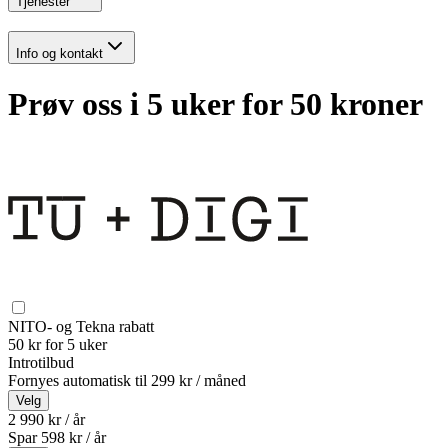
Tjenester
Info og kontakt
Prøv oss i 5 uker for 50 kroner
NITO- og Tekna rabatt
50 kr for 5 uker
Introtilbud
Fornyes automatisk til
299 kr / måned
Velg
2 990 kr / år
Spar
598
kr /
år