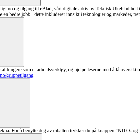
digi.no og tilgang til eBlad, vårt digitale arkiv av Teknisk Ukeblad helt
re en bedre jobb - dette inkluderer innsikt i teknologier og markeder, tre
al fungere som et arbeidsverktøy, og hjelpe leserne med å få oversikt o
.no/gruppetilgang
ekna. For å benytte deg av rabatten trykker du på knappen "NITO- og Te