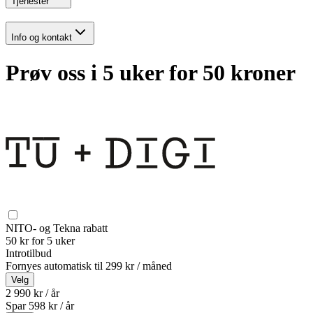
Tjenester
Info og kontakt
Prøv oss i 5 uker for 50 kroner
NITO- og Tekna rabatt
50 kr for 5 uker
Introtilbud
Fornyes automatisk til
299 kr / måned
Velg
2 990 kr / år
Spar
598
kr /
år