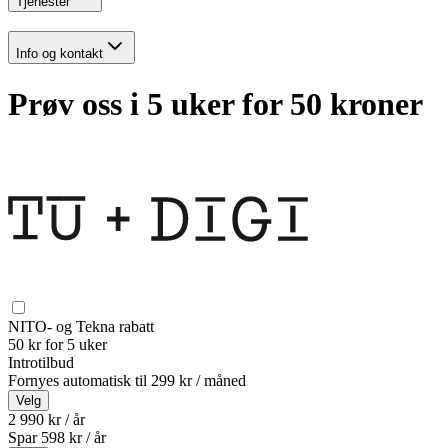
Tjenester
Info og kontakt
Prøv oss i 5 uker for 50 kroner
NITO- og Tekna rabatt
50 kr for 5 uker
Introtilbud
Fornyes automatisk til
299 kr / måned
Velg
2 990 kr / år
Spar
598
kr /
år